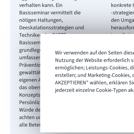
verhalten kann. Ein
konkrete
Basisseminar vermittelt die
-strategie
nötigen Haltungen,
den Umga
Deeskalationsstrategien und
herausfor
Techniken. Im PART®-
transferier
Basisseminar geht es in
Klienten 
grundlegender und
Nachspüre
Wir verwenden auf den Seiten dies
umfassender Weise um die
Selbstwir
Nutzung der Website erforderlich s
Prävention und Lösung
und die N
ermöglichen; Leistungs-Cookies, d
gewalttätiger Konflikte im
Ressource
erstellen; und Marketing-Cookies,
eigenen Arbeitsfeld. Dabei ist
AKZEPTIEREN" wählen, erklären Sie
das oberste Ziel des PART®-
Termin
jederzeit einzelne Cookie-Typen a
Konzepts, die
In Pla
Persönlichkeitsrechte und die
Würde der Klient*innen zu
achten und dabei Sicherheit für
alle Beteiligten herzustellen.