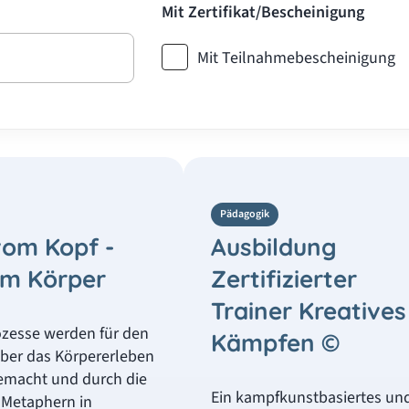
Mit Zertifikat/Bescheinigung
Mit Teilnahmebescheinigung
Pädagogik
om Kopf -
Ausbildung
um Körper
Zertifizierter
Trainer Kreatives
ozesse werden für den
Kämpfen ©
über das Körpererleben
emacht und durch die
Ein kampfkunstbasiertes un
t Metaphern in