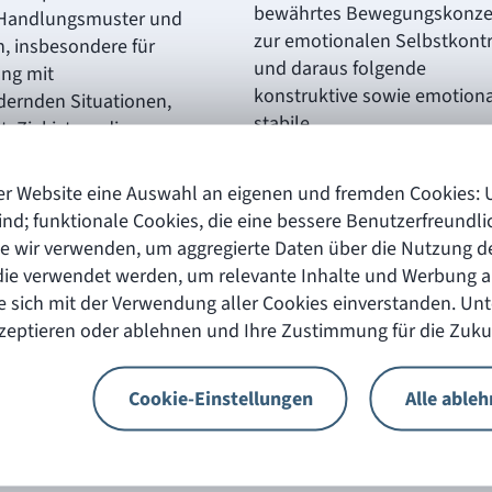
bewährtes Bewegungskonze
 Handlungsmuster und
zur emotionalen Selbstkontr
n, insbesondere für
und daraus folgende
ng mit
konstruktive sowie emotion
dernden Situationen,
stabile
t. Ziel ist es, die
Persönlichkeitsentwicklung
durch dieses bewusste
Persönlichkeitsstärkung.
n in ihrer
er Website eine Auswahl an eigenen und fremden Cookies: Un
ksamkeit zu stärken
ind; funktionale Cookies, die eine bessere Benutzerfreundli
utzung persönlicher
Termine folgen
ie wir verwenden, um aggregierte Daten über die Nutzung de
n zu fördern.
2.990,00
 die verwendet werden, um relevante Inhalte und Werbung 
In Planu
 sich mit der Verwendung aller Cookies einverstanden. Unt
e folgen
299,00
kzeptieren oder ablehnen und Ihre Zustimmung für die Zuku
nung
Cookie-Einstellungen
Alle able