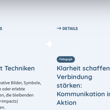
LS
DETAILS
Pädagogik
t Techniken
Klarheit schaffen
Verbindung
eative Bilder, Symbole,
stärken:
 oder erlebte
Kommunikation i
en, die bleibenden
(=Impacts)
Aktion
en.